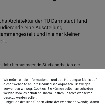
chs Architektur der TU Darmstadt fand
tudierende eine Ausstellung
ammengestellt und in einer kleinen
ert.
s Jahr herausragende Studienarbeiten der
ausgesucht von einem studentischen Team der
n befinden sich Entwürfe, Zeichnungen,
Wir möchten die Informationen und das Nutzungserlebnis auf
dieser Webseite an Ihre Bedürfnisse anpassen. Deswegen
verwenden wir sog. Cookies. Sie können selbst entscheiden,
welche Cookies genau bei Ihrem Besuch unserer Webseiten
llung in der Centralstation in der Darmstädter
gesetzt werden sollen.
Einige Cookies sind für den Abruf der Website notwendig, damit
mals im 806qm statt.