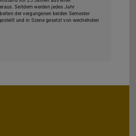
entstand vor 25 Jahren aus einer
 heraus. Seitdem werden jedes Jahr
beiten der vergangenen beiden Semester
estellt und in Szene gesetzt von wechelnden
Darmstadt
r TU Darmstadt
Seite der TU Darmstadt
Tube-Kanal der TU Darmstadt