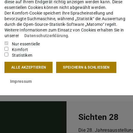
diese auf Ihrem Endgerät richtig anzeigen werden kann. Diese
essentiellen Cookies können nicht abgewählt werden.
hbereiches
über die regionalen Grenzen hinaus in
Der Komfort-Cookie speichert Ihre Spracheinstellung und
bevorzugte Suchmaschine, während „Statistik“ die Auswertung
in
Katalog zur Ausstellung.
durch die Open-Source-Statistik-Software „Matomo“ regelt.
Weitere Informationen zum Einsatz von Cookies erhalten Sie in
 Studierende verschiedener Semester
unserer
Datenschutzerklärung
.
sgruppen sind initiiert von der Fachschaft.
Nur essentielle
Komfort
ner inhaltlichen Ausrichtung und seiner formalen
Statistiken
er Fachgebiete und der Ideen des
ALLE AKZEPTIEREN
SPEICHERN & SCHLIESSEN
Impressum
Sichten 28
Die 28. Jahresausstellun