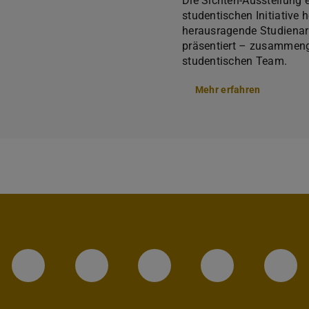
Die Sichten-Ausstellung 
studentischen Initiative
herausragende Studienar
präsentiert – zusammeng
studentischen Team.
Mehr erfahren
LinkedIn-Seite der TU Darmstadt
Instagram-Kanal der TU 
Bluesky-Kanal de
Facebook-
You