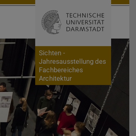
Suche öffnen
Zur Start
Sichten -
Jahresausstellung des
Fachbereiches
Architektur