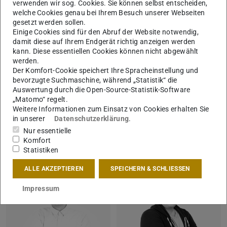
verwenden wir sog. Cookies. Sie können selbst entscheiden,
Goldbeck
welche Cookies genau bei Ihrem Besuch unserer Webseiten
Casea – Im Auftrag der Zukunft
gesetzt werden sollen.
S. Toeche-Mittler Verlag
Einige Cookies sind für den Abruf der Website notwendig,
damit diese auf Ihrem Endgerät richtig anzeigen werden
Schneider + schumacher architekten
kann. Diese essentiellen Cookies können nicht abgewählt
werden.
Der Komfort-Cookie speichert Ihre Spracheinstellung und
Kontakt
bevorzugte Suchmaschine, während „Statistik“ die
Auswertung durch die Open-Source-Statistik-Software
„Matomo“ regelt.
Email:
info@sichten.tu-…
Weitere Informationen zum Einsatz von Cookies erhalten Sie
in unserer
Datenschutzerklärung
.
Nur essentielle
Team
Komfort
Statistiken
ALLE AKZEPTIEREN
SPEICHERN & SCHLIESSEN
Impressum